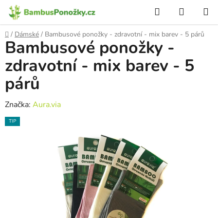
Přejít
Hledat
NÁKUP
na
KOŠÍK
obsah
Domů
/
Dámské
/
Bambusové ponožky - zdravotní - mix barev - 5 párů
Bambusové ponožky -
zdravotní - mix barev - 5
párů
Značka:
Aura.via
TIP