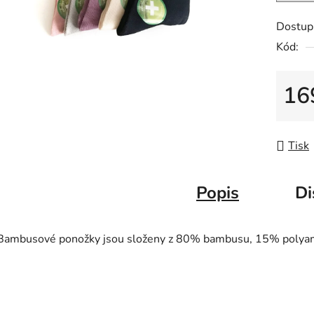
Dostup
Kód:
16
Měrná
Tisk
Popis
Di
Bambusové ponožky jsou složeny z 80% bambusu, 15% polya