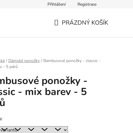
Přihlášení
Registrace
PRÁZDNÝ KOŠÍK
NÁKUPNÍ
KOŠÍK
ké
/
Dámské ponožky
/
Bambusové ponožky - classic -
v - 5 párů
mbusové ponožky -
ssic - mix barev - 5
ů
a: