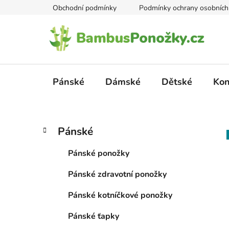
Přejít
Obchodní podmínky
Podmínky ochrany osobních
na
obsah
Pánské
Dámské
Dětské
Kon
P
K
Přeskočit
Pánské
a
kategorie
o
t
s
Pánské ponožky
e
t
g
Pánské zdravotní ponožky
r
o
a
r
Pánské kotníčkové ponožky
i
n
e
n
Pánské ťapky