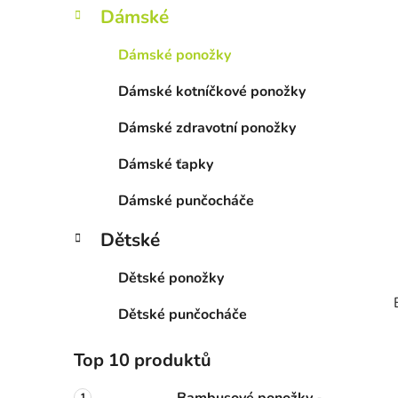
í
Dámské
p
a
Dámské ponožky
n
Dámské kotníčkové ponožky
e
l
Dámské zdravotní ponožky
Dámské ťapky
Dámské punčocháče
Dětské
Dětské ponožky
Dětské punčocháče
Top 10 produktů