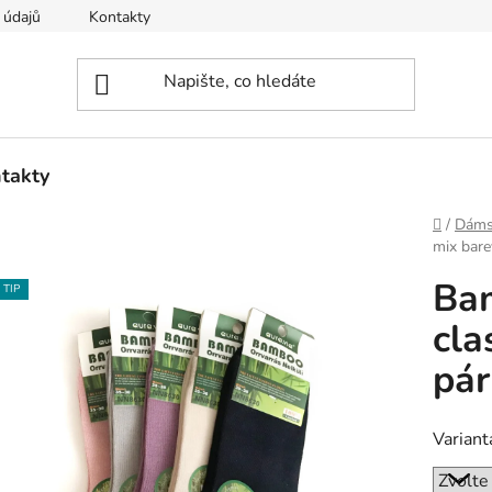
 údajů
Kontakty
takty
Domů
/
Dáms
mix bare
Ba
TIP
cla
pár
Variant