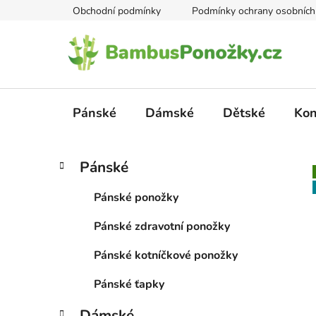
Přejít
Obchodní podmínky
Podmínky ochrany osobních
na
obsah
Pánské
Dámské
Dětské
Kon
P
K
Přeskočit
Pánské
a
kategorie
o
t
s
Pánské ponožky
e
t
g
Pánské zdravotní ponožky
r
o
a
r
Pánské kotníčkové ponožky
i
n
e
n
Pánské ťapky
í
Dámské