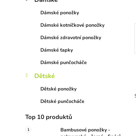
p
a
Dámské ponožky
n
Dámské kotníčkové ponožky
e
l
Dámské zdravotní ponožky
Dámské ťapky
Dámské punčocháče
Dětské
Dětské ponožky
Dětské punčocháče
Top 10 produktů
Bambusové ponožky -