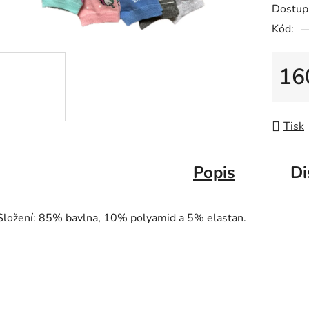
Dostup
Kód:
16
Měrná
Tisk
Popis
Di
Složení: 85% bavlna, 10% polyamid a 5% elastan.