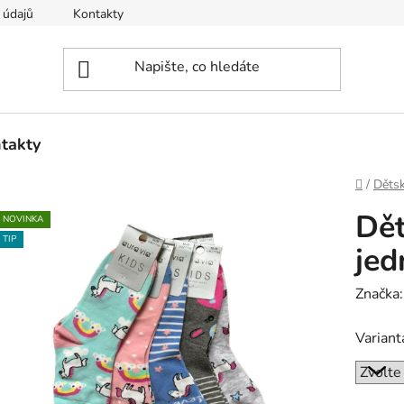
 údajů
Kontakty
takty
Domů
/
Děts
Dět
NOVINKA
TIP
jed
Značka
Variant