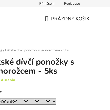
Přihlášení
Registrace
PRÁZDNÝ KOŠÍK
NÁKUPNÍ
KOŠÍK
ké
/
Dětské dívčí ponožky s jednorožcem - 5ks
ské dívčí ponožky s
norožcem - 5ks
:
Aura.via
a: