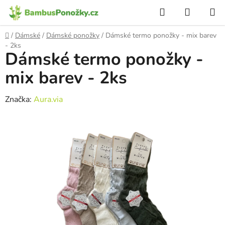
Přejít
Hledat
NÁKUP
na
KOŠÍK
obsah
Domů
/
Dámské
/
Dámské ponožky
/
Dámské termo ponožky - mix barev
- 2ks
Dámské termo ponožky -
mix barev - 2ks
Značka:
Aura.via